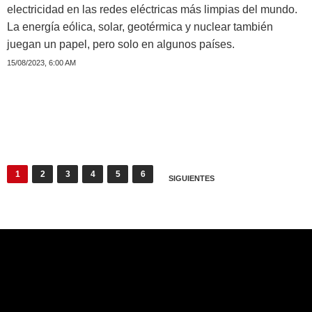
electricidad en las redes eléctricas más limpias del mundo.
La energía eólica, solar, geotérmica y nuclear también
juegan un papel, pero solo en algunos países.
15/08/2023, 6:00 AM
Paginación
1
2
3
4
5
6
SIGUIENTES
de
entradas