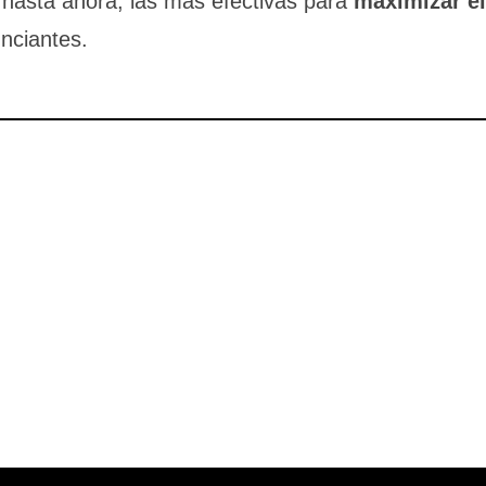
hasta ahora, las más efectivas para
maximizar el
unciantes.