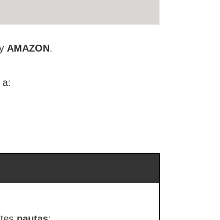
y
AMAZON
.
 a:
ntes
pautas
: