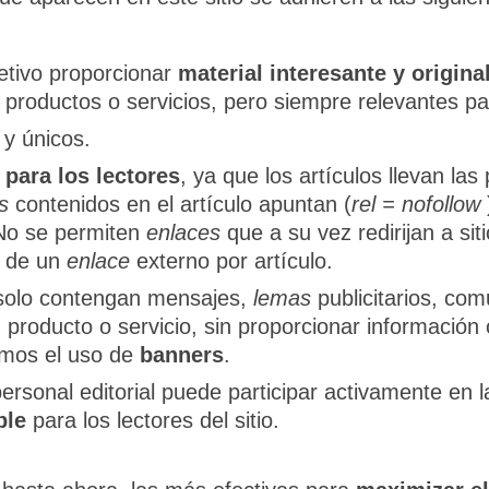
etivo proporcionar
material interesante y origina
productos o servicios, pero siempre relevantes para
 y únicos.
 para los lectores
, ya que los artículos llevan l
s
contenidos en el artículo apuntan (
rel = nofollow
No se permiten
enlaces
que a su vez redirijan a siti
s de un
enlace
externo por artículo.
 solo contengan mensajes,
lemas
publicitarios, co
producto o servicio, sin proporcionar información o
rimos el uso de
banners
.
personal editorial puede participar activamente en 
ble
para los lectores del sitio.