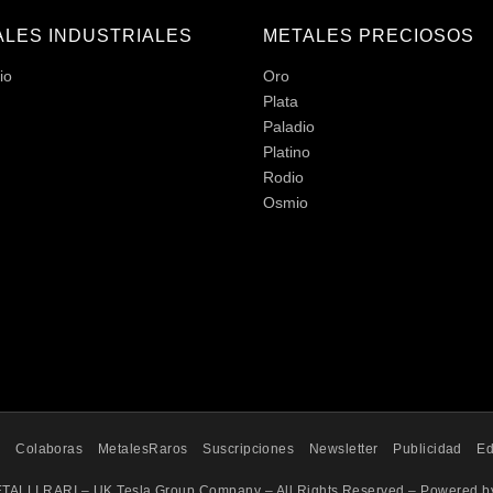
ALES INDUSTRIALES
METALES PRECIOSOS
io
Oro
Plata
Paladio
Platino
Rodio
Osmio
o
Colaboras
MetalesRaros
Suscripciones
Newsletter
Publicidad
Ed
TALLI RARI – UK Tesla Group Company – All Rights Reserved – Powered 