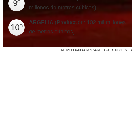
9º
millones de metros cúbicos)
ARGELIA
(Producción: 102 mil millones
10º
de metros cúbicos)
METALLIRARI.COM © SOME RIGHTS RESERVED