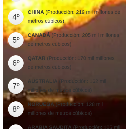
CHINA
(Producción: 219 mil millones de
4º
metros cúbicos)
CANADÁ
(Producción: 205 mil millones
5º
de metros cúbicos)
QATAR
(Producción: 170 mil millones
6º
de metros cúbicos)
AUSTRALIA
(Producción: 162 mil
7º
millones de metros cúbicos)
NORUEGA
(Producción: 128 mil
8º
millones de metros cúbicos)
ARABIA SAUDITA
(Producción: 105 mil