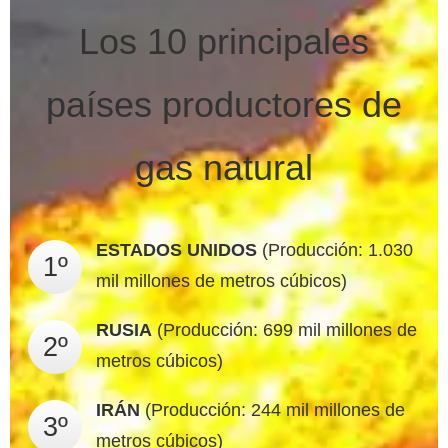
Los 10 principales
países productores de
gas natural
ESTADOS UNIDOS
(Producción: 1.030
1º
mil millones de metros cúbicos)
RUSIA
(Producción: 699 mil millones de
2º
metros cúbicos)
IRÁN
(Producción: 244 mil millones de
3º
metros cúbicos)