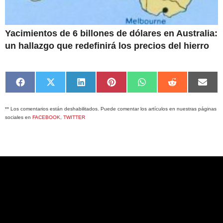
Yacimientos de 6 billones de dólares en Australia:
un hallazgo que redefinirá los precios del hierro
Compartir
Compartir
Compartir
Compartir
Compartir
Compartir
Comp
en
en
en
en
en
en
en
Facebook
X
LinkedIn
Pinterest
WhatsApp
Reddit
Emai
** Los comentarios están deshabilitados. Puede comentar los artículos en nuestras páginas
(Twitter)
sociales en
FACEBOOK
,
TWITTER