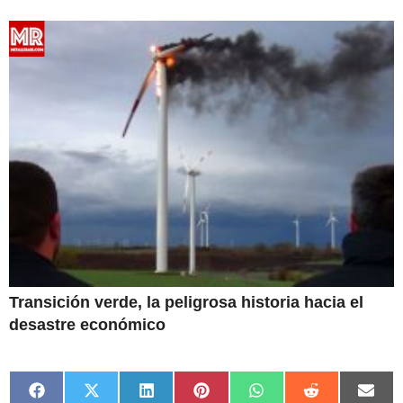
Transición verde, la peligrosa historia hacia el
desastre económico
Compartir
Compartir
Compartir
Compartir
Compartir
Compartir
Comp