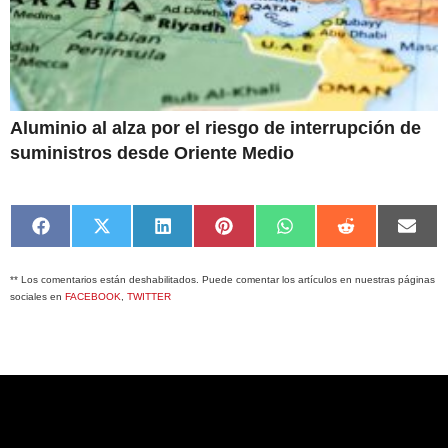
Aluminio al alza por el riesgo de interrupción de
suministros desde Oriente Medio
Compartir
Compartir
Compartir
Compartir
Compartir
Compartir
Comp
en
en
en
en
en
en
en
Facebook
X
LinkedIn
Pinterest
WhatsApp
Reddit
Emai
** Los comentarios están deshabilitados. Puede comentar los artículos en nuestras páginas
(Twitter)
sociales en
FACEBOOK
,
TWITTER