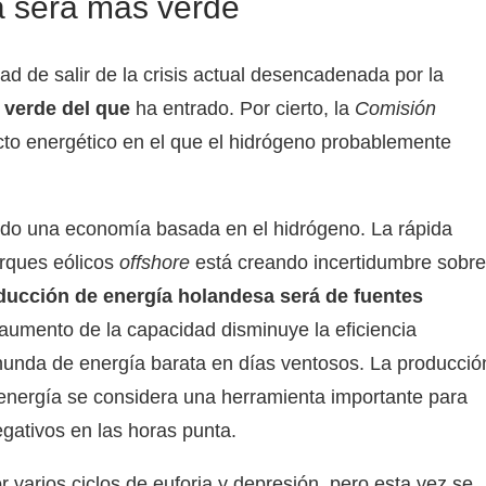
a será más verde
ad de salir de la crisis actual desencadenada por la
verde del que
ha entrado. Por cierto, la
Comisión
to energético en el que el hidrógeno probablemente
do una economía basada en el hidrógeno. La rápida
arques eólicos
offshore
está creando incertidumbre sobre
ducción de energía holandesa será de fuentes
 aumento de la capacidad disminuye la eficiencia
nunda de energía barata en días ventosos. La producció
 energía se considera una herramienta importante para
negativos en las horas punta.
 varios ciclos de euforia y depresión, pero esta vez se