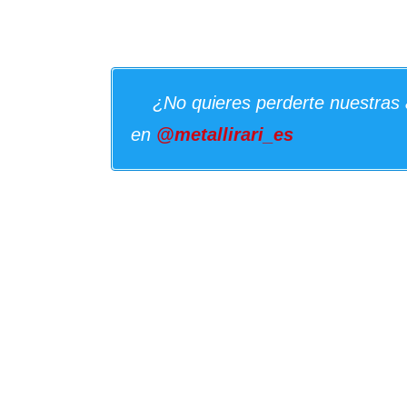
¿No quieres perderte nuestras 
en
@metallirari_es