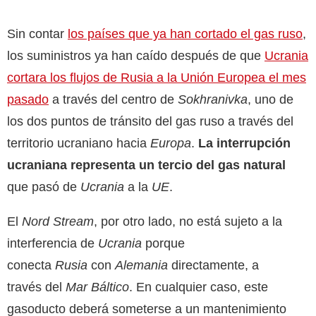
Sin contar
los países que ya
han
cortado el gas ruso
,
los suministros ya han caído después de que
Ucrania
cortara los flujos de Rusia a la Unión Europea el mes
pasado
a través del centro de
Sokhranivka
, uno de
los dos puntos de tránsito del gas ruso a través del
territorio ucraniano hacia
Europa
.
La interrupción
ucraniana representa un tercio del gas natural
que pasó de
Ucrania
a la
UE
.
El
Nord Stream
, por otro lado, no está sujeto a la
interferencia de
Ucrania
porque
conecta
Rusia
con
Alemania
directamente, a
través del
Mar Báltico
. En cualquier caso, este
gasoducto deberá someterse a un mantenimiento