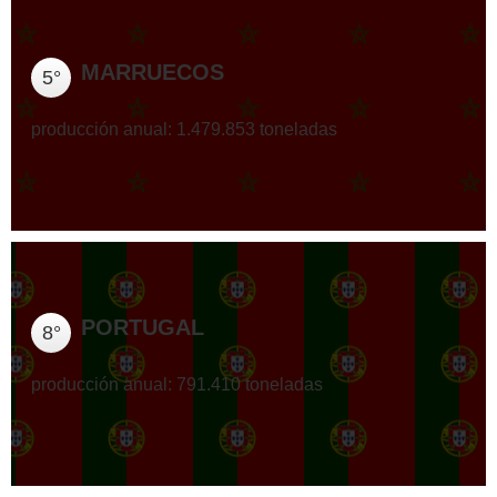
MARRUECOS
5°
producción anual: 1.479.853 toneladas
PORTUGAL
8°
producción anual: 791.410 toneladas