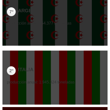
ARGELIA
7°
producción anual: 854.377 toneladas
ITALIA
2°
producción anual: 1.945.324 toneladas