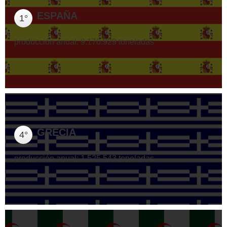
ESPAÑA
1°
producción anual: 9.176.929 toneladas
GRECIA
4°
producción anual: 1.525.543 toneladas