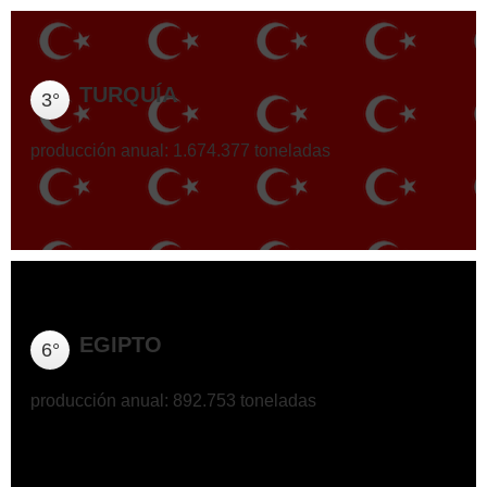
TURQUÍA
3°
producción anual: 1.674.377 toneladas
EGIPTO
6°
producción anual: 892.753 toneladas