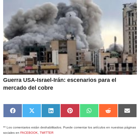
Guerra USA-Israel-Irán: escenarios para el
mercado del cobre
Compartir
Compartir
Compartir
Compartir
Compartir
Compartir
Comp
en
en
en
en
en
en
en
Facebook
X
LinkedIn
Pinterest
WhatsApp
Reddit
Emai
** Los comentarios están deshabilitados. Puede comentar los artículos en nuestras páginas
(Twitter)
sociales en
FACEBOOK
,
TWITTER