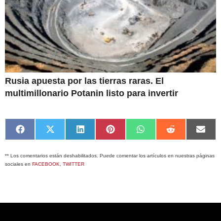
Rusia apuesta por las tierras raras. El
multimillonario Potanin listo para invertir
Compartir
Compartir
Compartir
Compartir
Compartir
Compartir
Comp
en
en
en
en
en
en
en
Facebook
X
LinkedIn
Pinterest
WhatsApp
Reddit
Emai
** Los comentarios están deshabilitados. Puede comentar los artículos en nuestras páginas
(Twitter)
sociales en
FACEBOOK
,
TWITTER