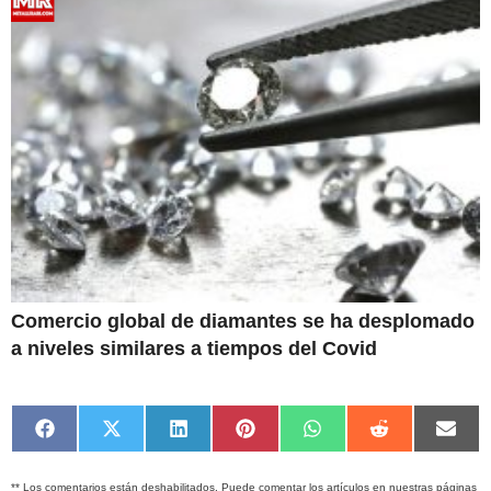
Comercio global de diamantes se ha desplomado
a niveles similares a tiempos del Covid
Compartir
Compartir
Compartir
Compartir
Compartir
Compartir
Comp
en
en
en
en
en
en
en
Facebook
X
LinkedIn
Pinterest
WhatsApp
Reddit
Emai
** Los comentarios están deshabilitados. Puede comentar los artículos en nuestras páginas