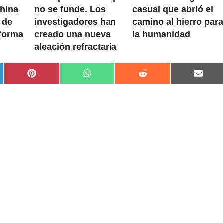
China
no se funde. Los
casual que abrió el
r de
investigadores han
camino al hierro para
sforma
creado una nueva
la humanidad
aleación refractaria
rtir
Compartir
Compartir
Compartir
Compa
en
en
en
en
dIn
Pinterest
WhatsApp
Reddit
Email