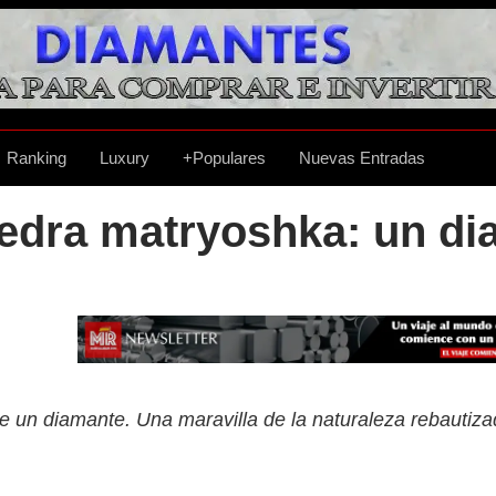
Ranking
Luxury
+Populares
Nuevas Entradas
edra matryoshka: un di
e un diamante. Una maravilla de la naturaleza rebauti