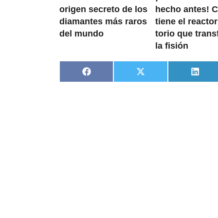
origen secreto de los
hecho antes! 
diamantes más raros
tiene el reacto
del mundo
torio que tran
la fisión
Compartir
Compartir
Compa
en
en
en
Facebook
X
Linke
(Twitter)