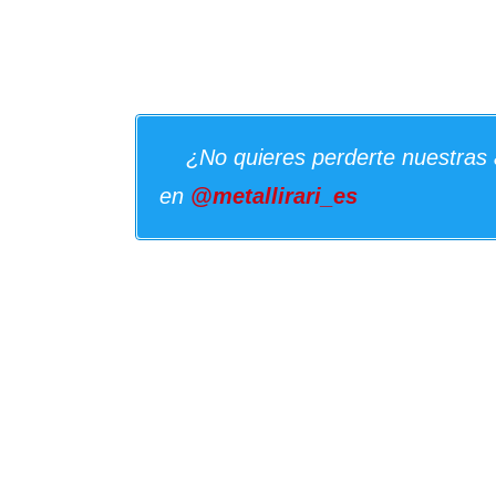
¿No quieres perderte nuestras 
en
@metallirari_es