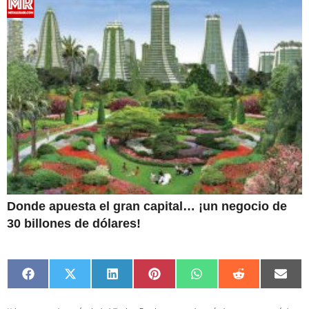
Donde apuesta el gran capital… ¡un negocio de
30 billones de dólares!
Compartir
Compartir
Compartir
Compartir
Compartir
Compartir
Comp
en
en
en
en
en
en
en
Facebook
X
LinkedIn
Pinterest
WhatsApp
Reddit
Emai