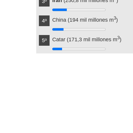
Irán
(250,8 mil millones m
)
3º
3
China (194 mil millones m
)
4º
3
Catar (171,3 mil millones m
)
5º