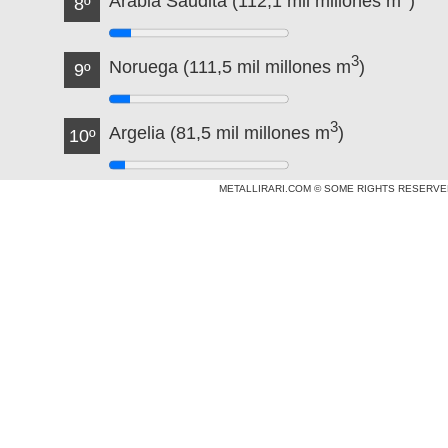
Arabia Saudita (112,1 mil millones m
)
8º
3
Noruega (111,5 mil millones m
)
9º
3
Argelia (81,5 mil millones m
)
10º
METALLIRARI.COM © SOME RIGHTS RESERVE