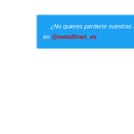
¿No quieres perderte nuestras 
en
@metallirari_es