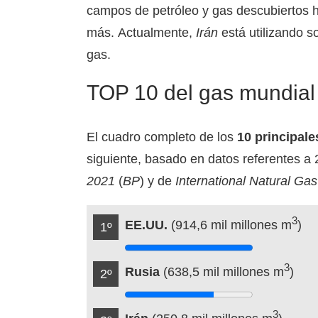
campos de petróleo y gas descubiertos h
más. Actualmente,
Irán
está utilizando 
gas.
TOP 10 del gas mundial
El cuadro completo de los
10 principal
siguiente, basado en datos referentes a
2021
(
BP
) y de
International Natural Gas
3
EE.UU.
(914,6 mil millones m
)
1º
3
Rusia
(638,5 mil millones m
)
2º
3