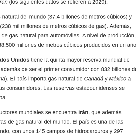
Irán
(los siguientes datos se refieren a 2020).
 natural del mundo (37,4 billones de metros cúbicos) y
 (238 mil millones de metros cúbicos de gas). Además,
 de gas natural para automóviles. A nivel de producción,
38.500 millones de metros cúbicos producidos en un año
dos Unidos
tiene la quinta mayor reserva mundial de
, además de ser el primer consumidor con 832 billones d
na
). El país importa gas natural de
Canadá
y
México
a
 sus consumidores. Las reservas estadounidenses se
ana
.
oductores mundiales se encuentra
Irán
, que además
s de gas natural del mundo. El país es una de las
undo, con unos 145 campos de hidrocarburos y 297