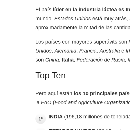
El país
líder en la industria láctea es I
mundo.
Estados Unidos
está muy atrás,
aproximadamente la mitad de las cantida
Los países con mayores superávits son
Unidos
,
Alemania
,
Francia
,
Australia
e
I
son
China
,
Italia
,
Federación de Rusia
,
Top Ten
Pero aquí están
los 10 principales paí
la
FAO
(
Food and Agriculture Organizati
INDIA
(196,18 millones de tonelad
1º