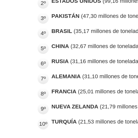
ESTADOS UNIDOS
(99,16 millone
2º
PAKISTÁN
(47,30 millones de ton
3º
BRASIL
(35,17 millones de tonela
4º
CHINA
(32,67 millones de tonelad
5º
RUSIA
(31,16 millones de tonelada
6º
ALEMANIA
(31,10 millones de ton
7º
FRANCIA
(25,01 millones de tonel
8º
NUEVA ZELANDA
(21,79 millones
9º
TURQUÍA
(21,53 millones de tone
10º