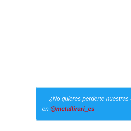
¿No quieres perderte nuestras 
en
@metallirari_es