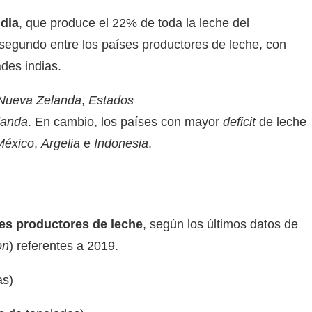
ndia
, que produce el 22% de toda la leche del
 segundo entre los países productores de leche, con
des indias.
Nueva Zelanda
,
Estados
rlanda
. En cambio, los países con mayor
deficit
de leche
México
,
Argelia
e
Indonesia
.
ses productores de leche
, según los últimos datos de
on
) referentes a 2019.
as)