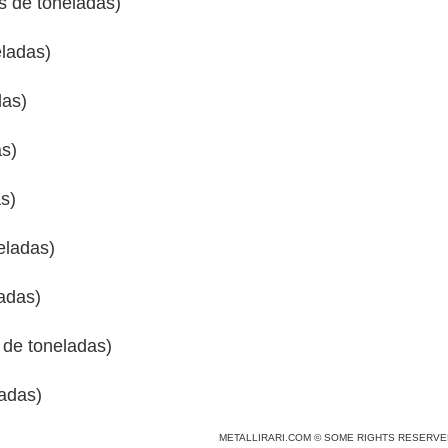
s de toneladas)
eladas)
das)
as)
s)
eladas)
adas)
 de toneladas)
ladas)
METALLIRARI.COM © SOME RIGHTS RESERVE