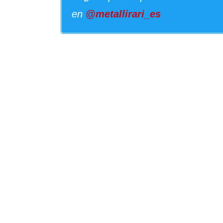
en
@metallirari_es