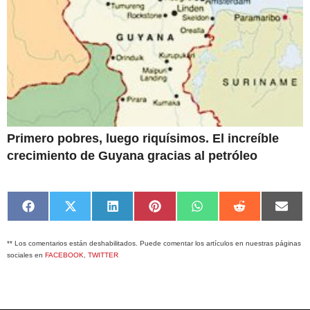
Primero pobres, luego riquísimos. El increíble
crecimiento de Guyana gracias al petróleo
Compartir
Compartir
Compartir
Compartir
Compartir
Compartir
Comp
en
en
en
en
en
en
en
Facebook
X
LinkedIn
Pinterest
WhatsApp
Reddit
Emai
** Los comentarios están deshabilitados. Puede comentar los artículos en nuestras páginas
(Twitter)
sociales en
FACEBOOK
,
TWITTER