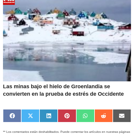
Las minas bajo el hielo de Groenlandia se
convierten en la prueba de estrés de Occidente
Compartir
Compartir
Compartir
Compartir
Compartir
Compartir
Comp
en
en
en
en
en
en
en
Facebook
X
LinkedIn
Pinterest
WhatsApp
Reddit
Emai
** Los comentarios están deshabilitados. Puede comentar los artículos en nuestras páginas