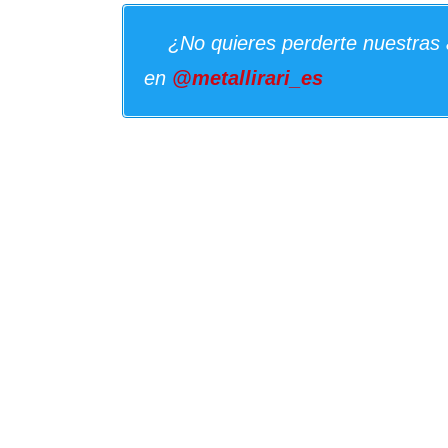
¿No quieres perderte nuestras 
en
@metallirari_es