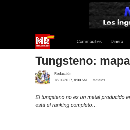
Commodities
Dinero
Tungsteno: mapa
Redacción
18/10/2017, 8:00 AM
Metales
El tungsteno no es un metal producido 
está el ranking completo…