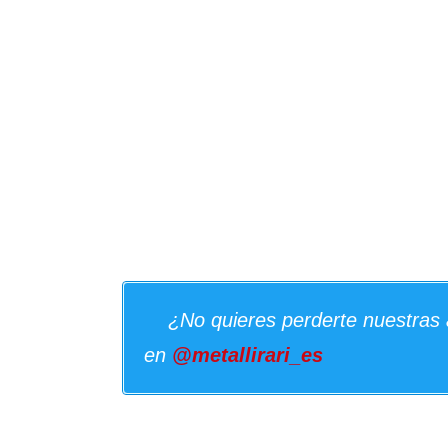
¿No quieres perderte nuestras 
en
@metallirari_es