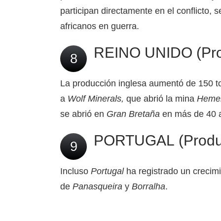
participan directamente en el conflicto,
africanos en guerra.
REINO UNIDO (Prod
8
La producción inglesa aumentó de 150 to
a
Wolf Minerals,
que abrió la mina
Heme
se abrió en
Gran Bretaña
en más de 40 
PORTUGAL (Producc
9
Incluso
Portugal
ha registrado un crecimi
de
Panasqueira
y
Borralha
.