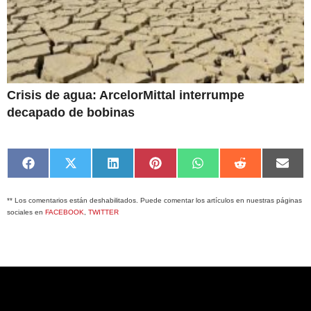
Crisis de agua: ArcelorMittal interrumpe
decapado de bobinas
Compartir
Compartir
Compartir
Compartir
Compartir
Compartir
Comp
en
en
en
en
en
en
en
Facebook
X
LinkedIn
Pinterest
WhatsApp
Reddit
Emai
** Los comentarios están deshabilitados. Puede comentar los artículos en nuestras páginas
(Twitter)
sociales en
FACEBOOK
,
TWITTER