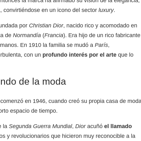
ntonces la marca ha afirmado su visión de la elegancia,
, convirtiéndose en un icono del sector
luxury
.
 fundada por
Christian Dior
, nacido rico y acomodado en
ta de
Normandía
(
Francia
). Era hijo de un rico fabricante
ermanos. En 1910 la familia se mudó a
París
,
urbulenta, con un
profundo interés por el arte
que lo
undo de la moda
a comenzó en 1946, cuando creó su propia casa de mod
rto espacio de tiempo.
e la
Segunda Guerra Mundial
,
Dior
acuñó
el llamado
os y revolucionarios que hicieron muy reconocible a la