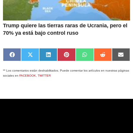
Trump quiere las tierras raras de Ucrania, pero el
70% ya está bajo control ruso
Compartir
Compartir
Compartir
Compartir
Compartir
Compartir
Comp
en
en
en
en
en
en
en
Facebook
X
LinkedIn
Pinterest
WhatsApp
Reddit
Emai
** Los comentarios están deshabilitados. Puede comentar los artículos en nuestras páginas
(Twitter)
sociales en
FACEBOOK
,
TWITTER