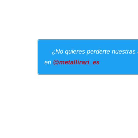
¿No quieres perderte nuestras 
en
@metallirari_es