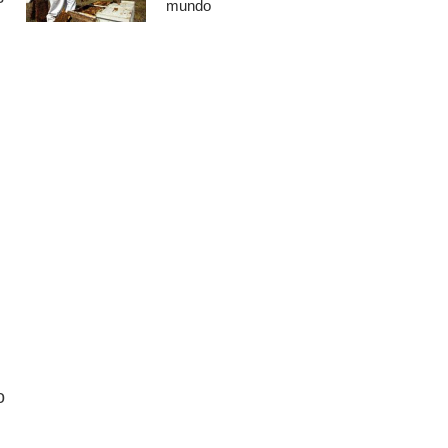
mundo
o