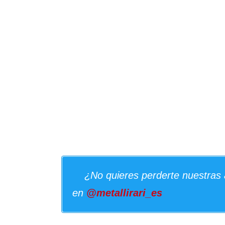
¿No quieres perderte nuestras 
en
@metallirari_es