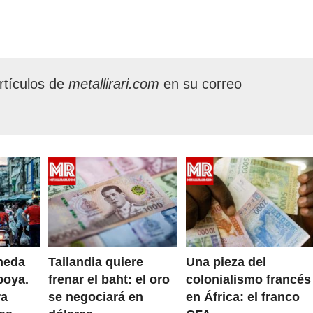
rtículos de
metallirari.com
en su correo
neda
Tailandia quiere
Una pieza del
boya.
frenar el baht: el oro
colonialismo francés
ra
se negociará en
en África: el franco