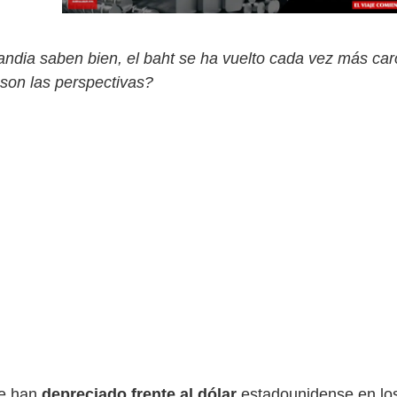
landia saben bien, el baht se ha vuelto cada vez más car
 son las perspectivas?
se han
depreciado frente al dólar
estadounidense en lo