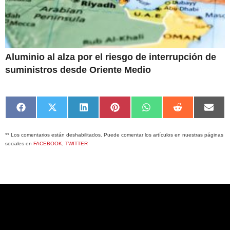
Aluminio al alza por el riesgo de interrupción de
suministros desde Oriente Medio
Compartir
Compartir
Compartir
Compartir
Compartir
Compartir
Comp
en
en
en
en
en
en
en
Facebook
X
LinkedIn
Pinterest
WhatsApp
Reddit
Emai
** Los comentarios están deshabilitados. Puede comentar los artículos en nuestras páginas
(Twitter)
sociales en
FACEBOOK
,
TWITTER