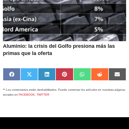
Aluminio: la crisis del Golfo presiona más las
primas que la oferta
Compartir
Compartir
Compartir
Compartir
Compartir
Compartir
Comp
en
en
en
en
en
en
en
Facebook
X
LinkedIn
Pinterest
WhatsApp
Reddit
Emai
** Los comentarios están deshabilitados. Puede comentar los artículos en nuestras páginas
(Twitter)
sociales en
FACEBOOK
,
TWITTER