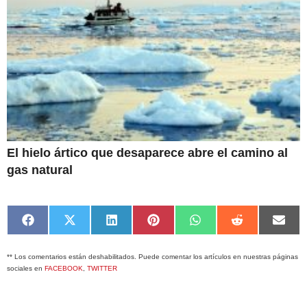
El hielo ártico que desaparece abre el camino al
gas natural
Compartir
Compartir
Compartir
Compartir
Compartir
Compartir
Comp
en
en
en
en
en
en
en
Facebook
X
LinkedIn
Pinterest
WhatsApp
Reddit
Emai
** Los comentarios están deshabilitados. Puede comentar los artículos en nuestras páginas
(Twitter)
sociales en
FACEBOOK
,
TWITTER