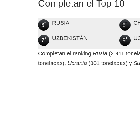
Completan el Top 10
RUSIA
C
6˚
8˚
UZBEKISTÁN
U
7˚
9˚
Completan el ranking
Rusia
(2.911 tonel
toneladas),
Ucrania
(801 toneladas) y
Su