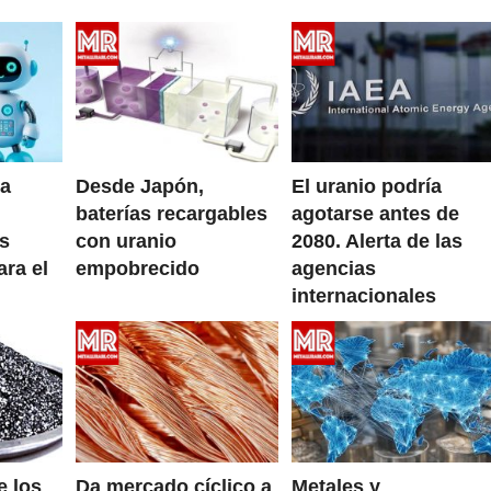
ia
Desde Japón,
El uranio podría
baterías recargables
agotarse antes de
as
con uranio
2080. Alerta de las
ara el
empobrecido
agencias
internacionales
e los
Da mercado cíclico a
Metales y