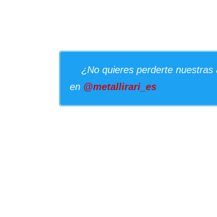
¿No quieres perderte nuestras 
en
@metallirari_es