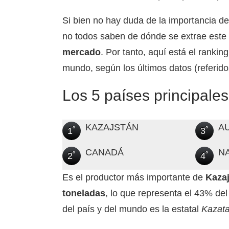
Si bien no hay duda de la importancia de
no todos saben de dónde se extrae este
mercado
. Por tanto, aquí está el ranki
mundo, según los últimos datos (referid
Los 5 países principales
KAZAJSTÁN
A
1˚
3˚
CANADÁ
N
2˚
4˚
Es el productor más importante de
Kaza
toneladas
, lo que representa el 43% de
del país y del mundo es la estatal
Kazat