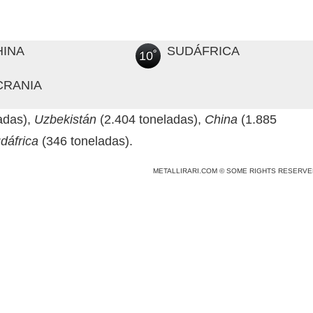
HINA
SUDÁFRICA
10˚
CRANIA
adas),
Uzbekistán
(2.404 toneladas),
China
(1.885
dáfrica
(346 toneladas).
METALLIRARI.COM © SOME RIGHTS RESERVE