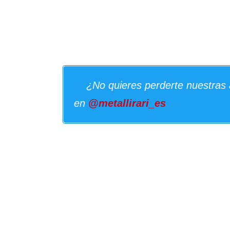
¿No quieres perderte nuestras 
en
@metallirari_es