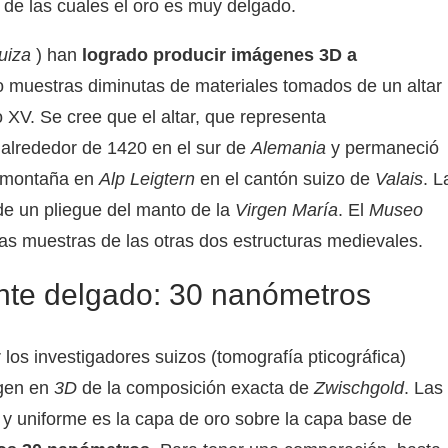
, de las cuales el oro es muy delgado.
uiza
) han
logrado producir imágenes 3D a
o muestras diminutas de materiales tomados de un altar
 XV. Se cree que el altar, que representa
o alrededor de 1420 en el sur de
Alemania
y permaneció
e montaña en
Alp Leigtern
en el cantón suizo de
Valais
. L
de un pliegue del manto de la
Virgen María
. El
Museo
s muestras de las otras dos estructuras medievales.
nte delgado: 30 nanómetros
 los investigadores suizos (tomografía pticográfica)
agen en
3D
de la composición exacta de
Zwischgold
. Las
 uniforme es la capa de oro sobre la capa base de