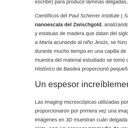
escribir) para producir láminas delgadas
Científicos del
Paul Scherrer Institute
(
S
nanoescala del Zwischgold
, analizand
y estatuas de madera que datan del siglo
a
María
acunando al niño
Jesús
, se hiz
durante mucho tiempo en una capilla d
muestra del material estudiado se tomó 
Histórico
de
Basilea
proporcionó pequeña
Un espesor increíbleme
Las
imaging
microscópicas utilizadas por
proporcionaron por primera vez una im
imágenes en
3D
muestran cuán delgada y