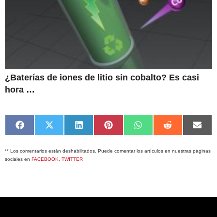
¿Baterías de iones de litio sin cobalto? Es casi
hora …
Compartir
Compartir
Compartir
Compartir
Compartir
Compartir
Comp
en
en
en
en
en
en
en
Facebook
X
LinkedIn
Pinterest
WhatsApp
Reddit
Emai
** Los comentarios están deshabilitados. Puede comentar los artículos en nuestras páginas
(Twitter)
sociales en
FACEBOOK
,
TWITTER