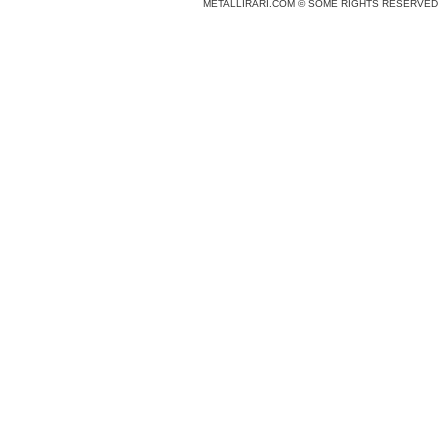
METALLIRARI.COM © SOME RIGHTS RESERVED