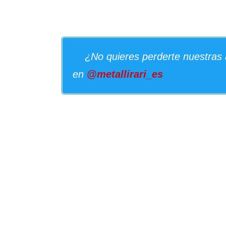
¿No quieres perderte nuestras 
en
@metallirari_es