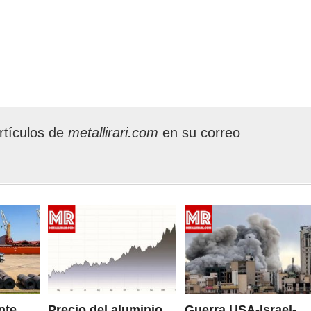
rtículos de
metallirari.com
en su correo
nte
Precio del aluminio
Guerra USA-Israel-