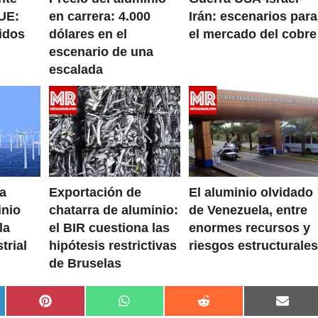
UE:
en carrera: 4.000
Irán: escenarios para
idos
dólares en el
el mercado del cobre
escenario de una
escalada
ha
Exportación de
El aluminio olvidado
inio
chatarra de aluminio:
de Venezuela, entre
la
el BIR cuestiona las
enormes recursos y
trial
hipótesis restrictivas
riesgos estructurales
de Bruselas
rtir
Compartir
Compartir
Compartir
Compa