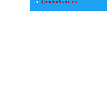
en
@metallirari_es