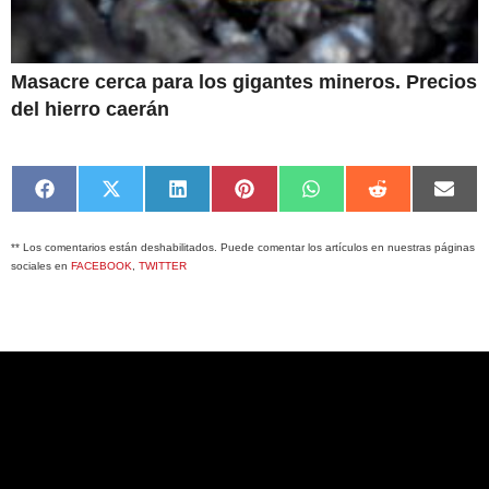
Masacre cerca para los gigantes mineros. Precios
del hierro caerán
Compartir
Compartir
Compartir
Compartir
Compartir
Compartir
Comp
en
en
en
en
en
en
en
Facebook
X
LinkedIn
Pinterest
WhatsApp
Reddit
Emai
** Los comentarios están deshabilitados. Puede comentar los artículos en nuestras páginas
(Twitter)
sociales en
FACEBOOK
,
TWITTER