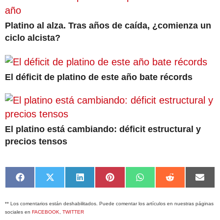
Platino al alza. Tras años de caída, ¿comienza un
ciclo alcista?
El déficit de platino de este año bate récords
El platino está cambiando: déficit estructural y
precios tensos
Compartir
Compartir
Compartir
Compartir
Compartir
Compartir
Comp
en
en
en
en
en
en
en
Facebook
X
LinkedIn
Pinterest
WhatsApp
Reddit
Emai
** Los comentarios están deshabilitados. Puede comentar los artículos en nuestras páginas
(Twitter)
sociales en
FACEBOOK
,
TWITTER