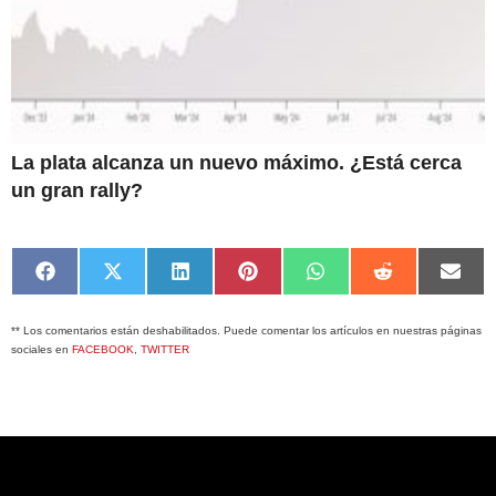
La plata alcanza un nuevo máximo. ¿Está cerca
un gran rally?
Compartir
Compartir
Compartir
Compartir
Compartir
Compartir
Comp
en
en
en
en
en
en
en
Facebook
X
LinkedIn
Pinterest
WhatsApp
Reddit
Emai
** Los comentarios están deshabilitados. Puede comentar los artículos en nuestras páginas
(Twitter)
sociales en
FACEBOOK
,
TWITTER