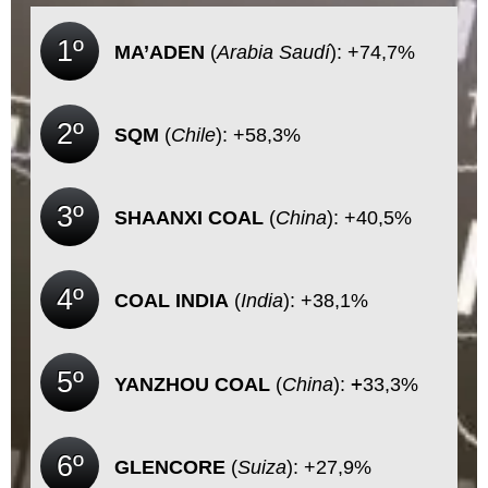
1º
MA’ADEN
(
Arabia Saudí
): +74,7%
2º
SQM
(
Chile
): +58,3%
3º
SHAANXI COAL
(
China
): +40,5%
4º
COAL INDIA
(
India
): +38,1%
5º
+
YANZHOU
COAL
(
China
):
33,3%
6º
GLENCORE
(
Suiza
): +27,9%