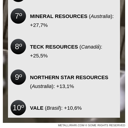
7º
MINERAL RESOURCES
(
Australia
):
+27,7%
8º
TECK RESOURCES
(
Canadá
):
+25,5%
9º
NORTHERN STAR RESOURCES
(
Australia
): +13,1%
10º
VALE
(
Brasil
): +10,6%
METALLIRARI.COM © SOME RIGHTS RESERVED