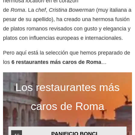
hermosa
location
en el corazón
de
Roma
. La
chef
,
Cristina Bowerman
(muy italiana a
pesar de su apellido), ha creado una hermosa fusión
de platos romanos revisados ​​con gusto y elegancia y
platos con influencias europeas e internacionales.
Pero aquí está la selección que hemos preparado de
los
6 restaurantes más caros de Roma
…
Los restaurantes más
caros de Roma
PANIFICIO BONCI