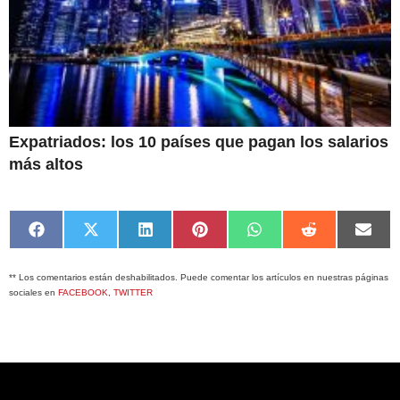
Expatriados: los 10 países que pagan los salarios
más altos
Compartir
Compartir
Compartir
Compartir
Compartir
Compartir
Comp
en
en
en
en
en
en
en
Facebook
X
LinkedIn
Pinterest
WhatsApp
Reddit
Emai
** Los comentarios están deshabilitados. Puede comentar los artículos en nuestras páginas
(Twitter)
sociales en
FACEBOOK
,
TWITTER