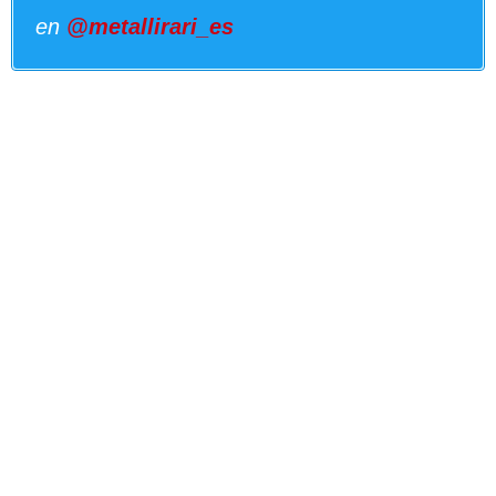
en
@metallirari_es