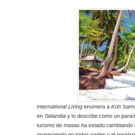
International Living
enumera a
Koh Samu
en
Tailandia
y lo describe como un paraís
turismo de masas ha estado cambiando la
apareciendo en todas partes y el paraíso