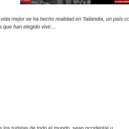
ida mejor se ha hecho realidad en Tailandia, un país co
es que han elegido vivir…
 los turistas de todo el mundo, sean occidental u