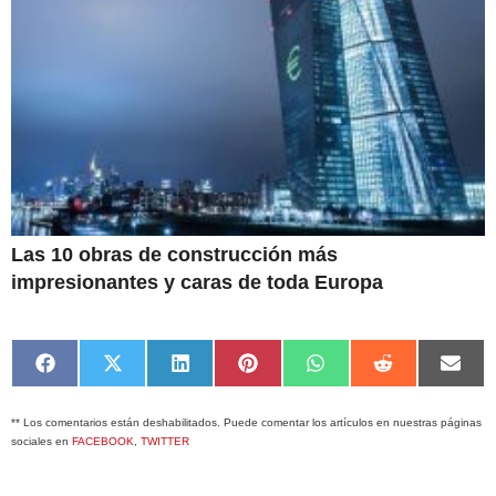
Las 10 obras de construcción más
impresionantes y caras de toda Europa
Compartir
Compartir
Compartir
Compartir
Compartir
Compartir
Comp
en
en
en
en
en
en
en
Facebook
X
LinkedIn
Pinterest
WhatsApp
Reddit
Emai
** Los comentarios están deshabilitados. Puede comentar los artículos en nuestras páginas
(Twitter)
sociales en
FACEBOOK
,
TWITTER