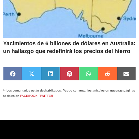
Yacimientos de 6 billones de dólares en Australia:
un hallazgo que redefinirá los precios del hierro
Compartir
Compartir
Compartir
Compartir
Compartir
Compartir
Comp
en
en
en
en
en
en
en
Facebook
X
LinkedIn
Pinterest
WhatsApp
Reddit
Emai
** Los comentarios están deshabilitados. Puede comentar los artículos en nuestras páginas
(Twitter)
sociales en
FACEBOOK
,
TWITTER