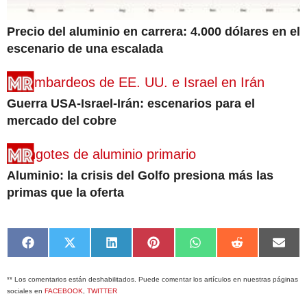
Precio del aluminio en carrera: 4.000 dólares en el
escenario de una escalada
Guerra USA-Israel-Irán: escenarios para el
mercado del cobre
Aluminio: la crisis del Golfo presiona más las
primas que la oferta
Compartir
Compartir
Compartir
Compartir
Compartir
Compartir
Comp
en
en
en
en
en
en
en
Facebook
X
LinkedIn
Pinterest
WhatsApp
Reddit
Emai
** Los comentarios están deshabilitados. Puede comentar los artículos en nuestras páginas
(Twitter)
sociales en
FACEBOOK
,
TWITTER