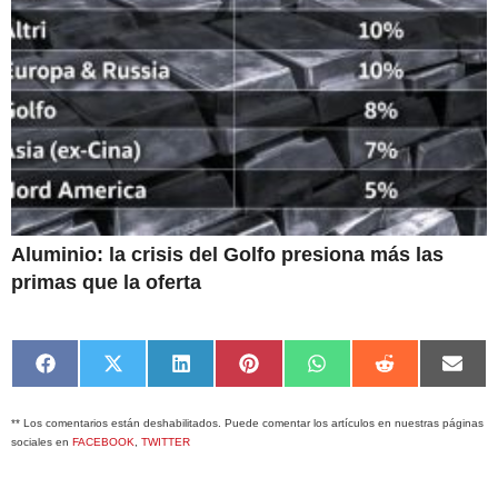
Aluminio: la crisis del Golfo presiona más las
primas que la oferta
Compartir
Compartir
Compartir
Compartir
Compartir
Compartir
Comp
en
en
en
en
en
en
en
Facebook
X
LinkedIn
Pinterest
WhatsApp
Reddit
Emai
** Los comentarios están deshabilitados. Puede comentar los artículos en nuestras páginas
(Twitter)
sociales en
FACEBOOK
,
TWITTER