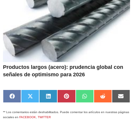
Productos largos (acero): prudencia global con
señales de optimismo para 2026
Compartir
Compartir
Compartir
Compartir
Compartir
Compartir
Comp
en
en
en
en
en
en
en
Facebook
X
LinkedIn
Pinterest
WhatsApp
Reddit
Emai
** Los comentarios están deshabilitados. Puede comentar los artículos en nuestras páginas
(Twitter)
sociales en
FACEBOOK
,
TWITTER