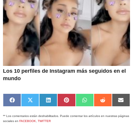
Los 10 perfiles de Instagram más seguidos en el
mundo
Compartir
Compartir
Compartir
Compartir
Compartir
Compartir
Comp
en
en
en
en
en
en
en
Facebook
X
LinkedIn
Pinterest
WhatsApp
Reddit
Emai
** Los comentarios están deshabilitados. Puede comentar los artículos en nuestras páginas
(Twitter)
sociales en
FACEBOOK
,
TWITTER