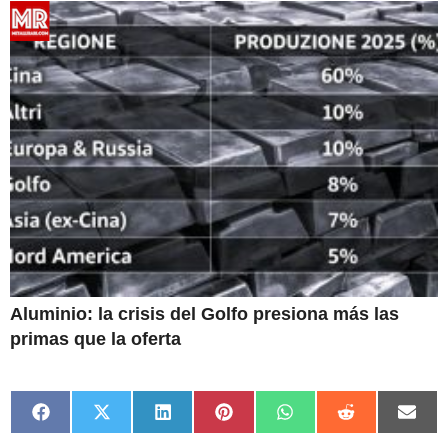
Aluminio: la crisis del Golfo presiona más las
primas que la oferta
Compartir
Compartir
Compartir
Compartir
Compartir
Compartir
Comp
en
en
en
en
en
en
en