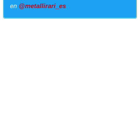
en
@metallirari_es